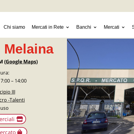
Chi siamo
Mercati in Rete
Banchi
Mercati
 Melaina
M (
Google Maps
)
tura:
 7:00 – 14:00
ipio III
ro -Talenti
iuso
rciali
Mercato