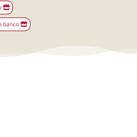
o
uo banco