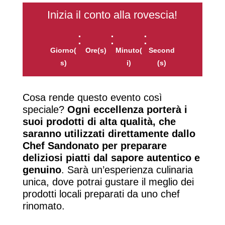
Inizia il conto alla rovescia!
:
:
:
Giorno(
Ore(s)
Minuto(
Second
s)
i)
(s)
Cosa rende questo evento così
speciale?
Ogni eccellenza porterà i
suoi prodotti di alta qualità, che
saranno utilizzati direttamente dallo
Chef Sandonato per preparare
deliziosi piatti dal sapore autentico e
genuino
. Sarà un’esperienza culinaria
unica, dove potrai gustare il meglio dei
prodotti locali preparati da uno chef
rinomato.