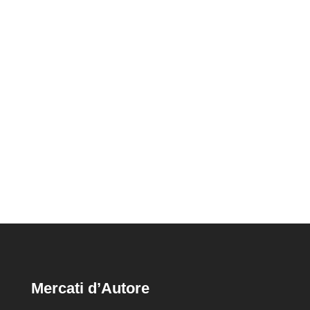
entra finalmente nella sua fase operativa.
Dopo anni di proroghe, rinvii e accesi
dibattiti legati all'applicazione della
cosiddetta Direttiva Bolkestein, Roma
Capitale avvia le prime procedure pubbliche
per l'assegnazione...
Mercati d’Autore