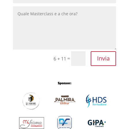
Invia
=
6 + 11