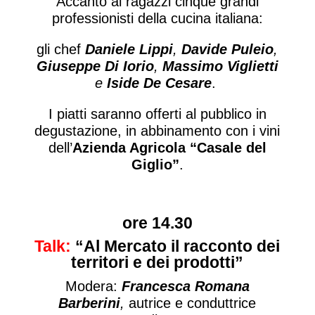
Accanto ai ragazzi cinque grandi
professionisti della cucina italiana:
gli chef
Daniele Lippi
,
Davide Puleio
,
Giuseppe Di Iorio
,
Massimo Viglietti
e
Iside De Cesare
.
I piatti saranno offerti al pubblico in
degustazione, in abbinamento con i vini
dell’
Azienda Agricola “Casale del
Giglio”
.
ore 14.30
Talk:
“Al Mercato il racconto dei
territori e dei prodotti”
Modera:
Francesca Romana
Barberini
,
autrice e conduttrice