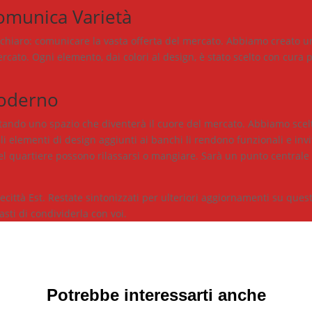
omunica Varietà
chiaro: comunicare la vasta offerta del mercato. Abbiamo creato un s
 mercato. Ogni elemento, dai colori al design, è stato scelto con cur
Moderno
tando uno spazio che diventerà il cuore del mercato. Abbiamo scelt
elementi di design aggiunti ai banchi li rendono funzionali e invit
del quartiere possono rilassarsi o mangiare. Sarà un punto centrale
necittà Est. Restate sintonizzati per ulteriori aggiornamenti su ques
asti di condividerla con voi.
Potrebbe interessarti anche