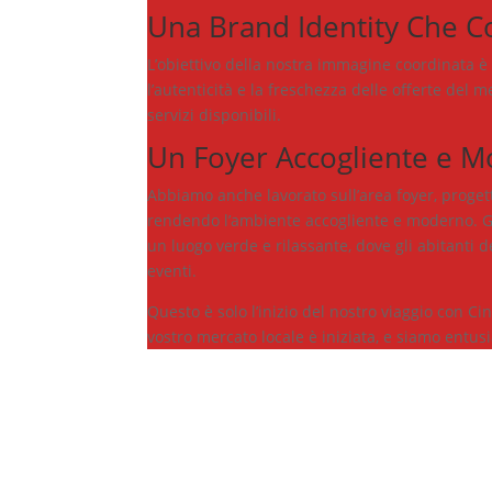
Una Brand Identity Che C
L’obiettivo della nostra immagine coordinata è 
l’autenticità e la freschezza delle offerte del
servizi disponibili.
Un Foyer Accogliente e 
Abbiamo anche lavorato sull’area foyer, proget
rendendo l’ambiente accogliente e moderno. Gli 
un luogo verde e rilassante, dove gli abitanti 
eventi.
Questo è solo l’inizio del nostro viaggio con Ci
vostro mercato locale è iniziata, e siamo entusi