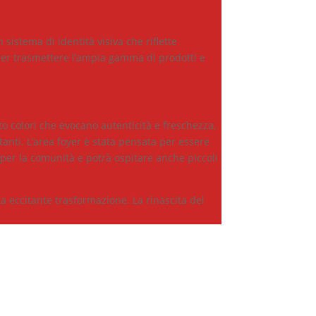
istema di identità visiva che riflette
a per trasmettere l’ampia gamma di prodotti e
o colori che evocano autenticità e freschezza,
anti. L’area foyer è stata pensata per essere
 per la comunità e potrà ospitare anche piccoli
ta eccitante trasformazione. La rinascita del