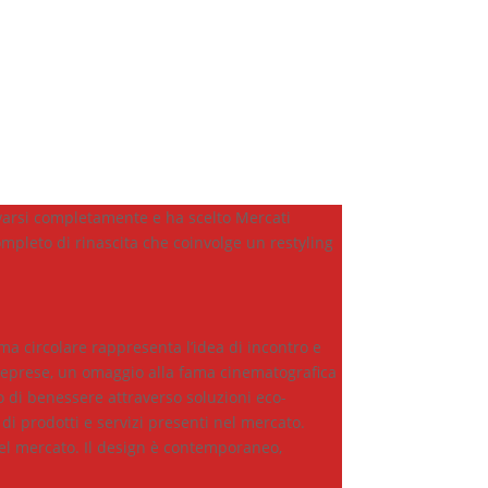
novarsi completamente e ha scelto Mercati
pleto di rinascita che coinvolge un restyling
rma circolare rappresenta l’idea di incontro e
neprese, un omaggio alla fama cinematografica
to di benessere attraverso soluzioni eco-
 di prodotti e servizi presenti nel mercato.
nel mercato. Il design è contemporaneo,