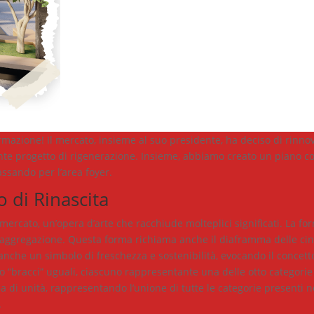
formazione! Il mercato, insieme al suo presidente, ha deciso di rin
e progetto di rigenerazione. Insieme, abbiamo creato un piano com
passando per l’area foyer.
 di Rinascita
 mercato, un’opera d’arte che racchiude molteplici significati. La fo
 aggregazione. Questa forma richiama anche il diaframma delle ci
è anche un simbolo di freschezza e sostenibilità, evocando il concet
to “bracci” uguali, ciascuno rappresentante una delle otto categorie
 di unità, rappresentando l’unione di tutte le categorie presenti 
.