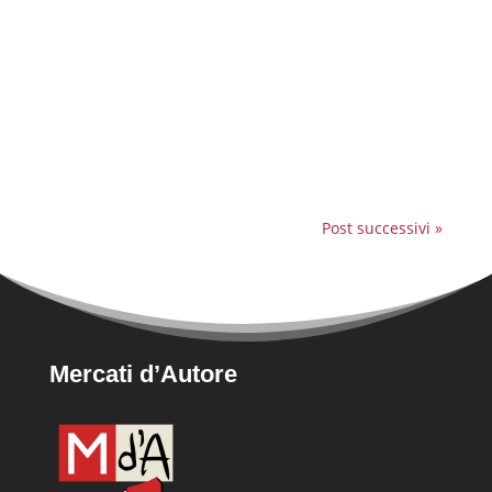
fantastica notizia: Mercati d'Autore ha vinto il
bando "Reti d'impresa" per la seconda volta
nella regione Lazio! Questo riconoscimento è
un ulteriore segno del nostro impegno per
dare voce alle eccellenze gastronomiche
locali. Una...
Post successivi »
Mercati d’Autore