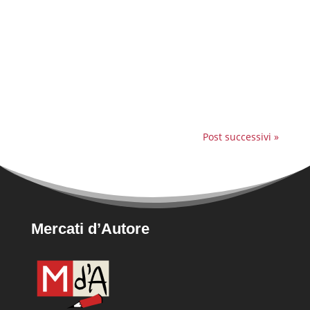
fantastica notizia: Mercati d'Autore ha vinto il
bando "Reti d'impresa" per la seconda volta
nella regione Lazio! Questo riconoscimento è
un ulteriore segno del nostro impegno per
dare voce alle eccellenze gastronomiche
locali. Una...
Post successivi »
Mercati d’Autore