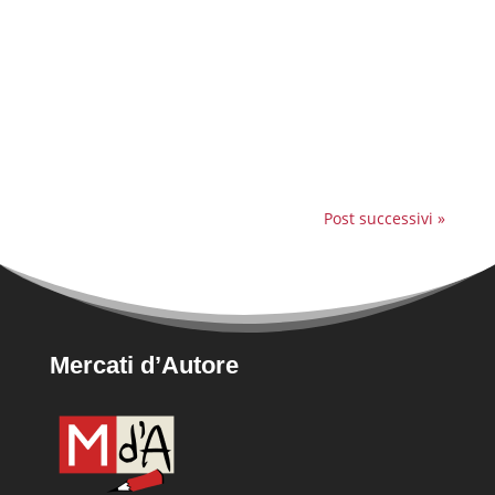
fantastica notizia: Mercati d'Autore ha vinto il
bando "Reti d'impresa" per la seconda volta
nella regione Lazio! Questo riconoscimento è
un ulteriore segno del nostro impegno per
dare voce alle eccellenze gastronomiche
locali. Una...
Post successivi »
Mercati d’Autore