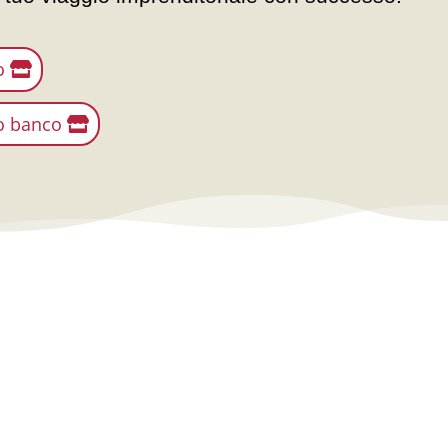
o
uo banco