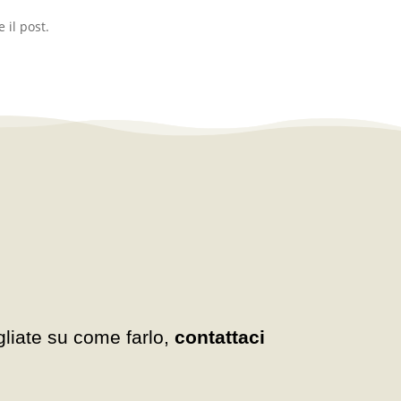
 il post.
gliate su come farlo,
contattaci