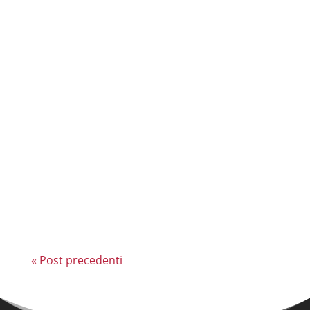
Il quartiere Trieste si appresta a vivere una
stagione di profondo cambiamento e
rinascita urbana. Sono ufficialmente partiti i
lavori di restauro che trasformeranno lo
storico Mercato Trieste in un ambiente più
moderno, funzionale e visivamente
accattivante per tutti...
« Post precedenti